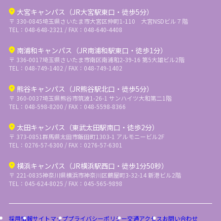
大宮キャンパス（JR大宮駅東口・徒歩5分）
〒 330-0845
埼玉県さいたま市大宮区仲町1-110 大宮NSDビル７階
TEL：048-648-2321 / FAX：048-640-4408
南浦和キャンパス（JR南浦和駅東口・徒歩1分）
〒 336-0017
埼玉県さいたま市南区南浦和2-39-16 第5大雄ビル2階
TEL：048-749-1402 / FAX：048-749-1402
熊谷キャンパス（JR熊谷駅北口・徒歩5分）
〒 360-0037
埼玉県熊谷市筑波1-26-1 サンハイツ大和第二1階
TEL：048-598-8200 / FAX：048-5598-8366
太田キャンパス（東武太田駅南口・徒歩2分）
〒 373-0851
群馬県太田市飯田町1303-1 アルモニービル2F
TEL：0276-57-6300 / FAX：0276-57-6301
横浜キャンパス（JR横浜駅西口・徒歩1分50秒）
〒 221-0835
神奈川県横浜市神奈川区鶴屋町3-32-14 新港ビル2階
TEL：045-624-8025 / FAX：045-565-9898
採用情報
サイトマップ
プライバシーポリシー
交通アクセス
お問い合わせ