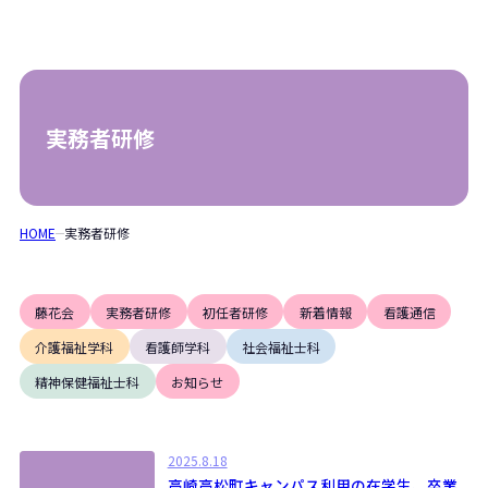
実務者研修
HOME
実務者研修
藤花会
実務者研修
初任者研修
新着情報
看護通信
介護福祉学科
看護師学科
社会福祉士科
精神保健福祉士科
お知らせ
2025.8.18
高崎高松町キャンパス利用の在学生、卒業