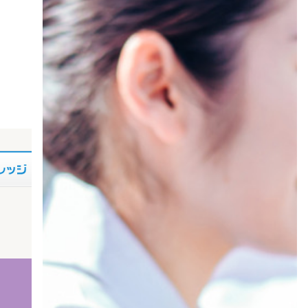
【Cedyna学費ローン】 通学課程はこちら
【Cedyn