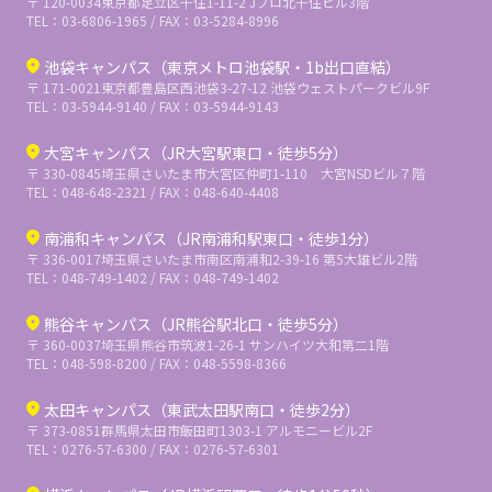
〒 120-0034
東京都足立区千住1-11-2 Jプロ北千住ビル3階
TEL：03-6806-1965 / FAX：03-5284-8996
池袋キャンパス（東京メトロ池袋駅・1b出口直結）
〒 171-0021
東京都豊島区西池袋3-27-12 池袋ウェストパークビル9F
TEL：03-5944-9140 / FAX：03-5944-9143
大宮キャンパス（JR大宮駅東口・徒歩5分）
〒 330-0845
埼玉県さいたま市大宮区仲町1-110 大宮NSDビル７階
TEL：048-648-2321 / FAX：048-640-4408
南浦和キャンパス（JR南浦和駅東口・徒歩1分）
〒 336-0017
埼玉県さいたま市南区南浦和2-39-16 第5大雄ビル2階
TEL：048-749-1402 / FAX：048-749-1402
熊谷キャンパス（JR熊谷駅北口・徒歩5分）
〒 360-0037
埼玉県熊谷市筑波1-26-1 サンハイツ大和第二1階
TEL：048-598-8200 / FAX：048-5598-8366
太田キャンパス（東武太田駅南口・徒歩2分）
〒 373-0851
群馬県太田市飯田町1303-1 アルモニービル2F
TEL：0276-57-6300 / FAX：0276-57-6301