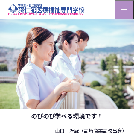
看護師学科 先輩の声（山口）
HOME
看護師学科 先輩の声（山口）
先生との距離が近く、男子学生も多数。
のびのび学べる環境です！
山口 冴羅（高崎商業高校出身）