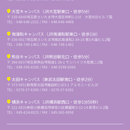
大宮キャンパス（JR大宮駅東口・徒歩5分）
〒 330-0845
埼玉県さいたま市大宮区仲町1-110 大宮NSDビル７階
TEL：048-648-2321 / FAX：048-640-4408
南浦和キャンパス（JR南浦和駅東口・徒歩1分）
〒 336-0017
埼玉県さいたま市南区南浦和2-39-16 第5大雄ビル2階
TEL：048-749-1402 / FAX：048-749-1402
熊谷キャンパス（JR熊谷駅北口・徒歩5分）
〒 360-0037
埼玉県熊谷市筑波1-26-1 サンハイツ大和第二1階
TEL：048-598-8200 / FAX：048-5598-8366
太田キャンパス（東武太田駅南口・徒歩2分）
〒 373-0851
群馬県太田市飯田町1303-1 アルモニービル2F
TEL：0276-57-6300 / FAX：0276-57-6301
横浜キャンパス（JR横浜駅西口・徒歩1分50秒）
〒 221-0835
神奈川県横浜市神奈川区鶴屋町3-32-14 新港ビル2階
TEL：045-624-8025 / FAX：045-565-9898