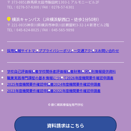
〒 373-0851
群馬県太田市飯田町1303-1 アルモニービル2F
TEL：0276-57-6300 / FAX：0276-57-6301
横浜キャンパス（JR横浜駅西口・徒歩1分50秒）
〒 221-0835
神奈川県横浜市神奈川区鶴屋町3-32-14 新港ビル2階
TEL：045-624-8025 / FAX：045-565-9898
採用情報
サイトマップ
プライバシーポリシー
交通アクセス
お問い合わせ
学校自己評価報告書
学校関係者評価報告書
財務状況
学則
情報提供資料
職業実践専門課程の基本情報について
2026年度機関要件確認申請書
2025年度機関要件確認申請書
2024年度機関要件確認申請書
2023年度機関要件確認申請書
2022年度機関要件確認申請書
© 藤仁館医療福祉専門学校
資料請求はこちら