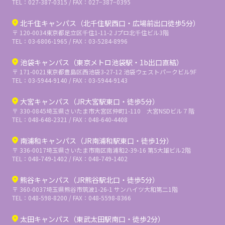
TEL：027-387-0315 / FAX：027−387−0395
北千住キャンパス（北千住駅西口・広場前出口徒歩5分）
〒 120-0034
東京都足立区千住1-11-2 Jプロ北千住ビル3階
TEL：03-6806-1965 / FAX：03-5284-8996
池袋キャンパス（東京メトロ池袋駅・1b出口直結）
〒 171-0021
東京都豊島区西池袋3-27-12 池袋ウェストパークビル9F
TEL：03-5944-9140 / FAX：03-5944-9143
大宮キャンパス（JR大宮駅東口・徒歩5分）
〒 330-0845
埼玉県さいたま市大宮区仲町1-110 大宮NSDビル７階
TEL：048-648-2321 / FAX：048-640-4408
南浦和キャンパス（JR南浦和駅東口・徒歩1分）
〒 336-0017
埼玉県さいたま市南区南浦和2-39-16 第5大雄ビル2階
TEL：048-749-1402 / FAX：048-749-1402
熊谷キャンパス（JR熊谷駅北口・徒歩5分）
〒 360-0037
埼玉県熊谷市筑波1-26-1 サンハイツ大和第二1階
TEL：048-598-8200 / FAX：048-5598-8366
太田キャンパス（東武太田駅南口・徒歩2分）