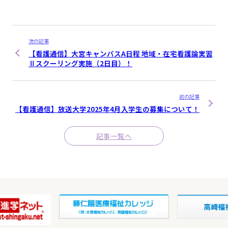
次の記事
【看護通信】大宮キャンパスA日程 地域・在宅看護論実習
Ⅱスクーリング実施（2日目）！
前の記事
【看護通信】放送大学2025年4月入学生の募集について！
記事一覧へ