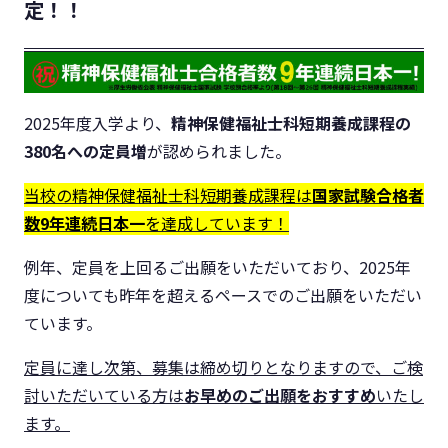
定！！
2025年度入学より、
精神保健福祉士科短期養成課程の
380名への定員増
が認められました。
当校の精神保健福祉士科短期養成課程は
国家試験合格者
数9年連続日本一
を達成しています！
例年、定員を上回るご出願をいただいており、2025年
度についても昨年を超えるペースでのご出願をいただい
ています。
定員に達し次第、募集は締め切りとなりますので、ご検
討いただいている方は
お早めのご出願をおすすめ
いたし
ます。