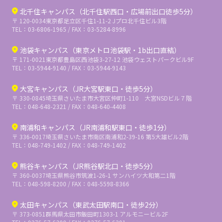
北千住キャンパス（北千住駅西口・広場前出口徒歩5分）
〒 120-0034
東京都足立区千住1-11-2 Jプロ北千住ビル3階
TEL：03-6806-1965 / FAX：03-5284-8996
池袋キャンパス（東京メトロ池袋駅・1b出口直結）
〒 171-0021
東京都豊島区西池袋3-27-12 池袋ウェストパークビル9F
TEL：03-5944-9140 / FAX：03-5944-9143
大宮キャンパス（JR大宮駅東口・徒歩5分）
〒 330-0845
埼玉県さいたま市大宮区仲町1-110 大宮NSDビル７階
TEL：048-648-2321 / FAX：048-640-4408
南浦和キャンパス（JR南浦和駅東口・徒歩1分）
〒 336-0017
埼玉県さいたま市南区南浦和2-39-16 第5大雄ビル2階
TEL：048-749-1402 / FAX：048-749-1402
熊谷キャンパス（JR熊谷駅北口・徒歩5分）
〒 360-0037
埼玉県熊谷市筑波1-26-1 サンハイツ大和第二1階
TEL：048-598-8200 / FAX：048-5598-8366
太田キャンパス（東武太田駅南口・徒歩2分）
〒 373-0851
群馬県太田市飯田町1303-1 アルモニービル2F