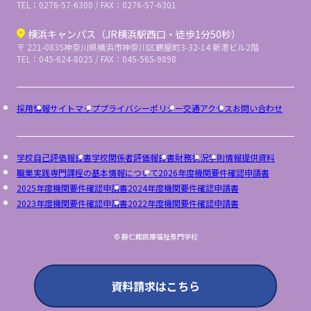
TEL：0276-57-6300 / FAX：0276-57-6301
横浜キャンパス（JR横浜駅西口・徒歩1分50秒）
〒 221-0835
神奈川県横浜市神奈川区鶴屋町3-32-14 新港ビル2階
TEL：045-624-8025 / FAX：045-565-9898
採用情報
サイトマップ
プライバシーポリシー
交通アクセス
お問い合わせ
学校自己評価報告書
学校関係者評価報告書
財務状況
学則
情報提供資料
職業実践専門課程の基本情報について
2026年度機関要件確認申請書
2025年度機関要件確認申請書
2024年度機関要件確認申請書
2023年度機関要件確認申請書
2022年度機関要件確認申請書
© 藤仁館医療福祉専門学校
資料請求はこちら