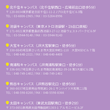
北千住キャンパス（北千住駅西口・広場前出口徒歩5分）
〒 120-0034
東京都足立区千住1-11-2 Jプロ北千住ビル3階
TEL：03-6806-1965 / FAX：03-5284-8996
池袋キャンパス（東京メトロ池袋駅・1b出口直結）
〒 171-0021
東京都豊島区西池袋3-27-12 池袋ウェストパークビル9F
TEL：03-5944-9140 / FAX：03-5944-9143
大宮キャンパス（JR大宮駅東口・徒歩5分）
〒 330-0845
埼玉県さいたま市大宮区仲町1-110 大宮NSDビル７階
TEL：048-648-2321 / FAX：048-640-4408
南浦和キャンパス（JR南浦和駅東口・徒歩1分）
〒 336-0017
埼玉県さいたま市南区南浦和2-39-16 第5大雄ビル2階
TEL：048-749-1402 / FAX：048-749-1402
熊谷キャンパス（JR熊谷駅北口・徒歩5分）
〒 360-0037
埼玉県熊谷市筑波1-26-1 サンハイツ大和第二1階
TEL：048-598-8200 / FAX：048-5598-8366
太田キャンパス（東武太田駅南口・徒歩2分）
〒 373-0851
群馬県太田市飯田町1303-1 アルモニービル2F