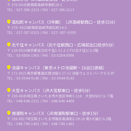
〒 370-0045
群馬県高崎市東町28-1
TEL：027-386-2323 / FAX：027-386-2113
高松町キャンパス（3号館）（JR高崎駅西口・徒歩15分）
〒 370−0829
群馬県高崎市高松町14-2
TEL：027-387-0315 / FAX：027−387−0395
北千住キャンパス（北千住駅西口・広場前出口徒歩5分）
〒 120-0034
東京都足立区千住1-11-2 Jプロ北千住ビル3階
TEL：03-6806-1965 / FAX：03-5284-8996
池袋キャンパス（東京メトロ池袋駅・1b出口直結）
〒 171-0021
東京都豊島区西池袋3-27-12 池袋ウェストパークビル9F
TEL：03-5944-9140 / FAX：03-5944-9143
大宮キャンパス（JR大宮駅東口・徒歩5分）
〒 330-0845
埼玉県さいたま市大宮区仲町1-110 大宮NSDビル７階
TEL：048-648-2321 / FAX：048-640-4408
南浦和キャンパス（JR南浦和駅東口・徒歩1分）
〒 336-0017
埼玉県さいたま市南区南浦和2-39-16 第5大雄ビル2階
TEL：048-749-1402 / FAX：048-749-1402