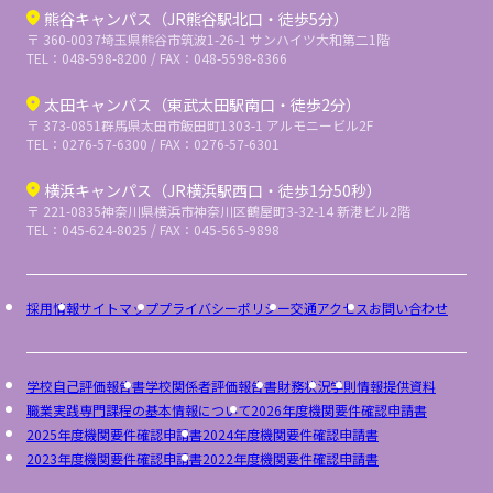
熊谷キャンパス（JR熊谷駅北口・徒歩5分）
〒 360-0037
埼玉県熊谷市筑波1-26-1 サンハイツ大和第二1階
TEL：048-598-8200 / FAX：048-5598-8366
太田キャンパス（東武太田駅南口・徒歩2分）
〒 373-0851
群馬県太田市飯田町1303-1 アルモニービル2F
TEL：0276-57-6300 / FAX：0276-57-6301
横浜キャンパス（JR横浜駅西口・徒歩1分50秒）
〒 221-0835
神奈川県横浜市神奈川区鶴屋町3-32-14 新港ビル2階
TEL：045-624-8025 / FAX：045-565-9898
採用情報
サイトマップ
プライバシーポリシー
交通アクセス
お問い合わせ
学校自己評価報告書
学校関係者評価報告書
財務状況
学則
情報提供資料
職業実践専門課程の基本情報について
2026年度機関要件確認申請書
2025年度機関要件確認申請書
2024年度機関要件確認申請書
2023年度機関要件確認申請書
2022年度機関要件確認申請書