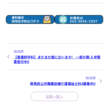
次の記事
【看護師学科】まだまだ間に合います! 一般Ⅳ期 入学願
書受付中!!
前の記事
群馬県公共職業訓練介護福祉士科4募集中!!
記事一覧へ