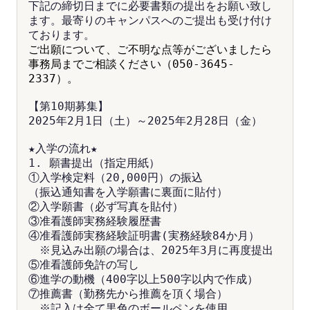
下記の締切日までに必要書類の提出をお願い致し
ます。最寄りのキャンパスへのご提出も受け付け
ております。
ご出願について、ご不明な点等がございましたら
事務局までご相談ください（050-3645-
2337）。
【第10期募集】
2025年2月1日（土）～2025年2月28日（金）
★入学の流れ★
1. 願書提出（指定用紙）
①入学検定料（20,000円）の振込
（振込通知書を入学願書に裏面に貼付）
②入学願書（必ず写真を貼付）
③准看護師実務経験履歴書
④准看護師実務経験証明書(実務経験84か月）
　※見込み出願の場合は、2025年3月に再度提出
⑤准看護師免許の写し
⑥進学の動機（400字以上500字以内で作成）
⑦推薦書（勤務先から推薦を頂く場合）
　※記入は全て黒色のボールペンを使用