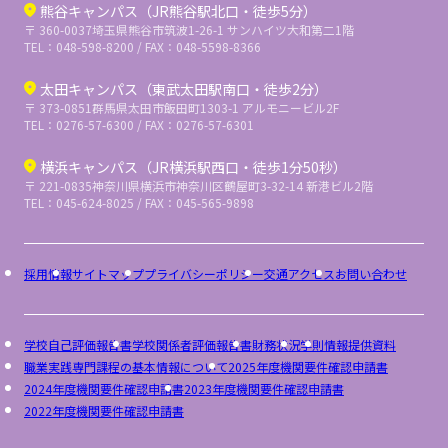
熊谷キャンパス（JR熊谷駅北口・徒歩5分）
〒 360-0037
埼玉県熊谷市筑波1-26-1 サンハイツ大和第二1階
TEL：048-598-8200 / FAX：048-5598-8366
太田キャンパス（東武太田駅南口・徒歩2分）
〒 373-0851
群馬県太田市飯田町1303-1 アルモニービル2F
TEL：0276-57-6300 / FAX：0276-57-6301
横浜キャンパス（JR横浜駅西口・徒歩1分50秒）
〒 221-0835
神奈川県横浜市神奈川区鶴屋町3-32-14 新港ビル2階
TEL：045-624-8025 / FAX：045-565-9898
採用情報
サイトマップ
プライバシーポリシー
交通アクセス
お問い合わせ
学校自己評価報告書
学校関係者評価報告書
財務状況
学則
情報提供資料
職業実践専門課程の基本情報について
2025年度機関要件確認申請書
2024年度機関要件確認申請書
2023年度機関要件確認申請書
2022年度機関要件確認申請書