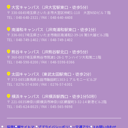
大宮キャンパス（JR大宮駅東口・徒歩5分）
〒 330-0845
埼玉県さいたま市大宮区仲町1-110 大宮NSDビル７階
TEL：048-648-2321 / FAX：048-640-4408
南浦和キャンパス（JR南浦和駅東口・徒歩1分）
〒 336-0017
埼玉県さいたま市南区南浦和2-39-16 第5大雄ビル2階
TEL：048-749-1402 / FAX：048-749-1402
熊谷キャンパス（JR熊谷駅北口・徒歩5分）
〒 360-0037
埼玉県熊谷市筑波1-26-1 サンハイツ大和第二1階
TEL：048-598-8200 / FAX：048-5598-8366
太田キャンパス（東武太田駅南口・徒歩2分）
〒 373-0851
群馬県太田市飯田町1303-1 アルモニービル2F
TEL：0276-57-6300 / FAX：0276-57-6301
横浜キャンパス（JR横浜駅西口・徒歩1分50秒）
〒 221-0835
神奈川県横浜市神奈川区鶴屋町3-32-14 新港ビル2階
TEL：045-624-8025 / FAX：045-565-9898
採用情報
サイトマップ
プライバシーポリシー
交通アクセス
お問い合わせ