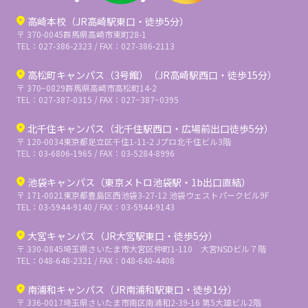
高崎本校（JR高崎駅東口・徒歩5分）
〒 370-0045
群馬県高崎市東町28-1
TEL：027-386-2323 / FAX：027-386-2113
高松町キャンパス（3号館）（JR高崎駅西口・徒歩15分）
〒 370−0829
群馬県高崎市高松町14-2
TEL：027-387-0315 / FAX：027−387−0395
北千住キャンパス（北千住駅西口・広場前出口徒歩5分）
〒 120-0034
東京都足立区千住1-11-2 Jプロ北千住ビル3階
TEL：03-6806-1965 / FAX：03-5284-8996
池袋キャンパス（東京メトロ池袋駅・1b出口直結）
〒 171-0021
東京都豊島区西池袋3-27-12 池袋ウェストパークビル9F
TEL：03-5944-9140 / FAX：03-5944-9143
大宮キャンパス（JR大宮駅東口・徒歩5分）
〒 330-0845
埼玉県さいたま市大宮区仲町1-110 大宮NSDビル７階
TEL：048-648-2321 / FAX：048-640-4408
南浦和キャンパス（JR南浦和駅東口・徒歩1分）
〒 336-0017
埼玉県さいたま市南区南浦和2-39-16 第5大雄ビル2階