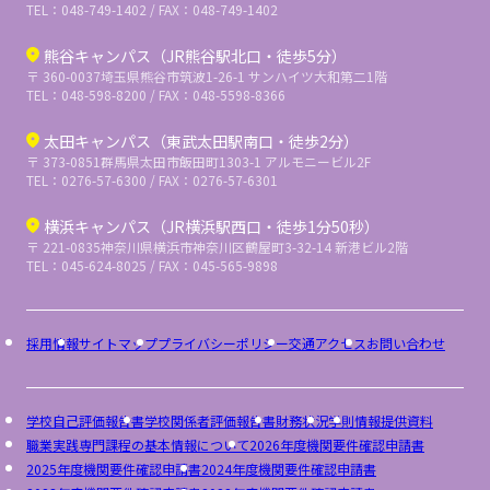
TEL：048-749-1402 / FAX：048-749-1402
熊谷キャンパス（JR熊谷駅北口・徒歩5分）
〒 360-0037
埼玉県熊谷市筑波1-26-1 サンハイツ大和第二1階
TEL：048-598-8200 / FAX：048-5598-8366
太田キャンパス（東武太田駅南口・徒歩2分）
〒 373-0851
群馬県太田市飯田町1303-1 アルモニービル2F
TEL：0276-57-6300 / FAX：0276-57-6301
横浜キャンパス（JR横浜駅西口・徒歩1分50秒）
〒 221-0835
神奈川県横浜市神奈川区鶴屋町3-32-14 新港ビル2階
TEL：045-624-8025 / FAX：045-565-9898
採用情報
サイトマップ
プライバシーポリシー
交通アクセス
お問い合わせ
学校自己評価報告書
学校関係者評価報告書
財務状況
学則
情報提供資料
職業実践専門課程の基本情報について
2026年度機関要件確認申請書
2025年度機関要件確認申請書
2024年度機関要件確認申請書