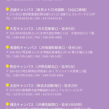
池袋キャンパス（東京メトロ池袋駅・1b出口直結）
〒 171-0021
東京都豊島区西池袋3-27-12 池袋ウェストパークビル9F
TEL：03-5944-9140 / FAX：03-5944-9143
大宮キャンパス（JR大宮駅東口・徒歩5分）
〒 330-0845
埼玉県さいたま市大宮区仲町1-110 大宮NSDビル７階
TEL：048-648-2321 / FAX：048-640-4408
南浦和キャンパス（JR南浦和駅東口・徒歩1分）
〒 336-0017
埼玉県さいたま市南区南浦和2-39-16 第5大雄ビル2階
TEL：048-749-1402 / FAX：048-749-1402
熊谷キャンパス（JR熊谷駅北口・徒歩5分）
〒 360-0037
埼玉県熊谷市筑波1-26-1 サンハイツ大和第二1階
TEL：048-598-8200 / FAX：048-5598-8366
太田キャンパス（東武太田駅南口・徒歩2分）
〒 373-0851
群馬県太田市飯田町1303-1 アルモニービル2F
TEL：0276-57-6300 / FAX：0276-57-6301
横浜キャンパス（JR横浜駅西口・徒歩1分50秒）
〒 221-0835
神奈川県横浜市神奈川区鶴屋町3-32-14 新港ビル2階