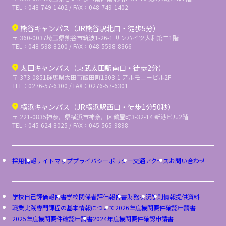
TEL：048-749-1402 / FAX：048-749-1402
熊谷キャンパス（JR熊谷駅北口・徒歩5分）
〒 360-0037
埼玉県熊谷市筑波1-26-1 サンハイツ大和第二1階
TEL：048-598-8200 / FAX：048-5598-8366
太田キャンパス（東武太田駅南口・徒歩2分）
〒 373-0851
群馬県太田市飯田町1303-1 アルモニービル2F
TEL：0276-57-6300 / FAX：0276-57-6301
横浜キャンパス（JR横浜駅西口・徒歩1分50秒）
〒 221-0835
神奈川県横浜市神奈川区鶴屋町3-32-14 新港ビル2階
TEL：045-624-8025 / FAX：045-565-9898
採用情報
サイトマップ
プライバシーポリシー
交通アクセス
お問い合わせ
学校自己評価報告書
学校関係者評価報告書
財務状況
学則
情報提供資料
職業実践専門課程の基本情報について
2026年度機関要件確認申請書
2025年度機関要件確認申請書
2024年度機関要件確認申請書