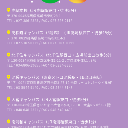
高崎本校（JR高崎駅東口・徒歩5分）
〒 370-0045
群馬県高崎市東町28-1
TEL：027-386-2323 / FAX：027-386-2113
高松町キャンパス（3号館）（JR高崎駅西口・徒歩15分）
〒 370−0829
群馬県高崎市高松町14-2
TEL：027-387-0315 / FAX：027−387−0395
北千住キャンパス（北千住駅西口・広場前出口徒歩5分）
〒 120-0034
東京都足立区千住1-11-2 Jプロ北千住ビル3階
TEL：03-6806-1965 / FAX：03-5284-8996
池袋キャンパス（東京メトロ池袋駅・1b出口直結）
〒 171-0021
東京都豊島区西池袋3-27-12 池袋ウェストパークビル9F
TEL：03-5944-9140 / FAX：03-5944-9143
大宮キャンパス（JR大宮駅東口・徒歩5分）
〒 330-0845
埼玉県さいたま市大宮区仲町1-110 大宮NSDビル７階
TEL：048-648-2321 / FAX：048-640-4408
南浦和キャンパス（JR南浦和駅東口・徒歩1分）
〒 336-0017
埼玉県さいたま市南区南浦和2-39-16 第5大雄ビル2階