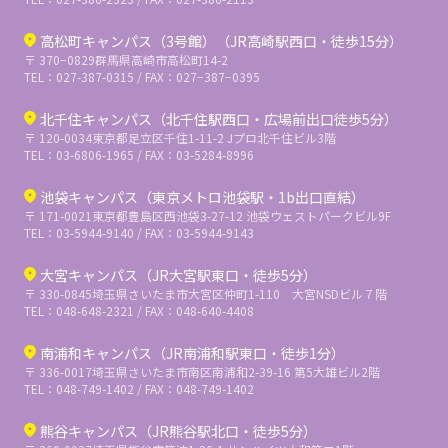
高松町キャンパス（3号館）（JR高崎駅西口・徒歩15分）
〒 370−0829
群馬県高崎市高松町14-2
TEL：027-387-0315 / FAX：027−387−0395
北千住キャンパス（北千住駅西口・広場前出口徒歩5分）
〒 120-0034
東京都足立区千住1-11-2 Jプロ北千住ビル3階
TEL：03-6806-1965 / FAX：03-5284-8996
池袋キャンパス（東京メトロ池袋駅・1b出口直結）
〒 171-0021
東京都豊島区西池袋3-27-12 池袋ウェストパークビル9F
TEL：03-5944-9140 / FAX：03-5944-9143
大宮キャンパス（JR大宮駅東口・徒歩5分）
〒 330-0845
埼玉県さいたま市大宮区仲町1-110 大宮NSDビル７階
TEL：048-648-2321 / FAX：048-640-4408
南浦和キャンパス（JR南浦和駅東口・徒歩1分）
〒 336-0017
埼玉県さいたま市南区南浦和2-39-16 第5大雄ビル2階
TEL：048-749-1402 / FAX：048-749-1402
熊谷キャンパス（JR熊谷駅北口・徒歩5分）