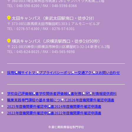
〒 360-0037
埼玉県熊谷市筑波1-26-1 サンハイツ大和第二1階
TEL：048-598-8200 / FAX：048-5598-8366
太田キャンパス（東武太田駅南口・徒歩2分）
〒 373-0851
群馬県太田市飯田町1303-1 アルモニービル2F
TEL：0276-57-6300 / FAX：0276-57-6301
横浜キャンパス（JR横浜駅西口・徒歩1分50秒）
〒 221-0835
神奈川県横浜市神奈川区鶴屋町3-32-14 新港ビル2階
TEL：045-624-8025 / FAX：045-565-9898
採用情報
サイトマップ
プライバシーポリシー
交通アクセス
お問い合わせ
学校自己評価報告書
学校関係者評価報告書
財務状況
学則
情報提供資料
職業実践専門課程の基本情報について
2026年度機関要件確認申請書
2025年度機関要件確認申請書
2024年度機関要件確認申請書
2023年度機関要件確認申請書
2022年度機関要件確認申請書
© 藤仁館医療福祉専門学校