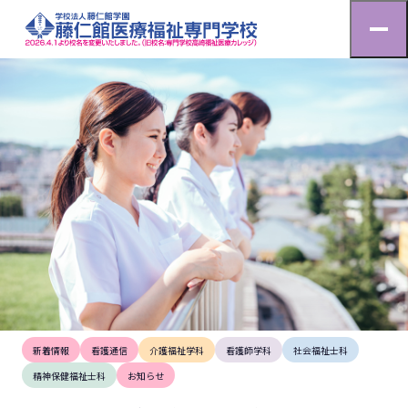
お知らせ
HOME
お知らせ
【お知らせ】学校名変更のご挨拶
2026.4.1
新着情報
看護通信
介護福祉学科
看護師学科
社会福祉士科
精神保健福祉士科
お知らせ