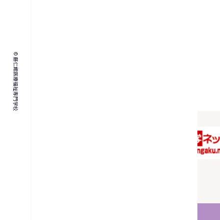
© 藤仁館医療福祉専門学校
Orico学費サポートプラン】通信短期養成
程はこちら