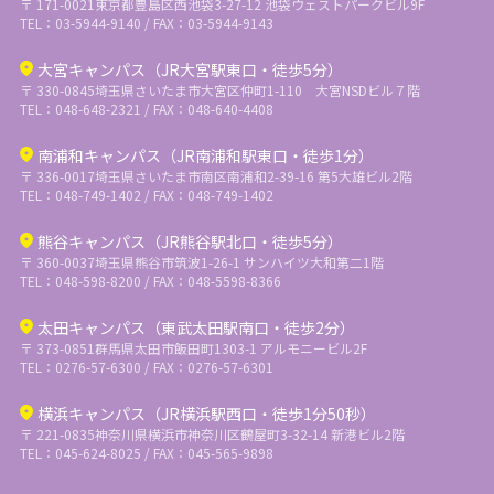
〒 171-0021
東京都豊島区西池袋3-27-12 池袋ウェストパークビル9F
TEL：03-5944-9140 / FAX：03-5944-9143
大宮キャンパス（JR大宮駅東口・徒歩5分）
〒 330-0845
埼玉県さいたま市大宮区仲町1-110 大宮NSDビル７階
TEL：048-648-2321 / FAX：048-640-4408
南浦和キャンパス（JR南浦和駅東口・徒歩1分）
〒 336-0017
埼玉県さいたま市南区南浦和2-39-16 第5大雄ビル2階
TEL：048-749-1402 / FAX：048-749-1402
熊谷キャンパス（JR熊谷駅北口・徒歩5分）
〒 360-0037
埼玉県熊谷市筑波1-26-1 サンハイツ大和第二1階
TEL：048-598-8200 / FAX：048-5598-8366
太田キャンパス（東武太田駅南口・徒歩2分）
〒 373-0851
群馬県太田市飯田町1303-1 アルモニービル2F
TEL：0276-57-6300 / FAX：0276-57-6301
横浜キャンパス（JR横浜駅西口・徒歩1分50秒）
〒 221-0835
神奈川県横浜市神奈川区鶴屋町3-32-14 新港ビル2階
TEL：045-624-8025 / FAX：045-565-9898