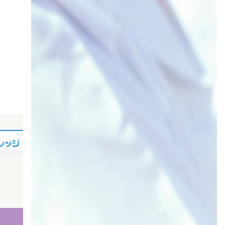
【Cedyna学費ローン】 通学課程はこちら
【Cedyn