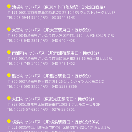
池袋キャンパス（東京メトロ池袋駅・1b出口直結）
〒 171-0021
東京都豊島区西池袋3-27-12 池袋ウェストパークビル9F
TEL：03-5944-9140 / FAX：03-5944-9143
大宮キャンパス（JR大宮駅東口・徒歩5分）
〒 330-0845
埼玉県さいたま市大宮区仲町1-110 大宮NSDビル７階
TEL：048-648-2321 / FAX：048-640-4408
南浦和キャンパス（JR南浦和駅東口・徒歩1分）
〒 336-0017
埼玉県さいたま市南区南浦和2-39-16 第5大雄ビル2階
TEL：048-749-1402 / FAX：048-749-1402
熊谷キャンパス（JR熊谷駅北口・徒歩5分）
〒 360-0037
埼玉県熊谷市筑波1-26-1 サンハイツ大和第二1階
TEL：048-598-8200 / FAX：048-5598-8366
太田キャンパス（東武太田駅南口・徒歩2分）
〒 373-0851
群馬県太田市飯田町1303-1 アルモニービル2F
TEL：0276-57-6300 / FAX：0276-57-6301
横浜キャンパス（JR横浜駅西口・徒歩1分50秒）
〒 221-0835
神奈川県横浜市神奈川区鶴屋町3-32-14 新港ビル2階