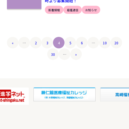
時より募集開始！
新着情報
看護通信
お知らせ
«
…
2
3
4
5
6
…
10
20
30
…
»